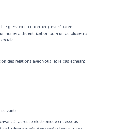
able (personne concernée): est réputée
un numéro d’identification ou à un ou plusieurs
sociale.
stion des relations avec vous, et le cas échéant
 suivants :
écrivant à l’adresse électronique ci-dessous
’utilisateur afin d’en vérifier l’exactitude ;