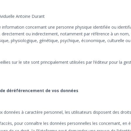
ividuelle Antoine Durant
information concernant une personne physique identifiée ou identifi
iée, directement ou indirectement, notamment par référence à un nom, 
ique, physiologique, génétique, psychique, économique, culturelle ou 
lies sur le site sont principalement utilisées par l’éditeur pour la ge
 et de déréférencement de vos données
x données à caractère personnel, les utilisateurs disposent des droits
it d’accès, pour connaître les données personnelles les concernant, en 
e de ce droit, la Plateforme peut demander une preuve de l’identité de l