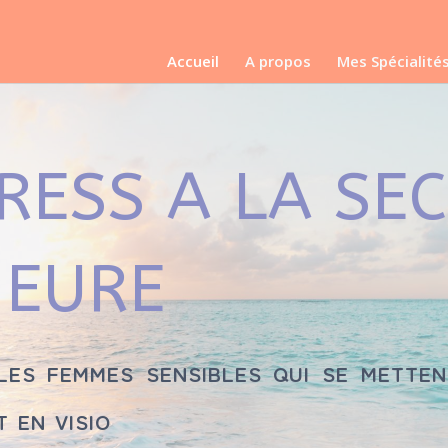
Accueil
A propos
Mes Spécialité
RESS A LA SE
IEURE
les femmes sensibles qui se metten
t en visio