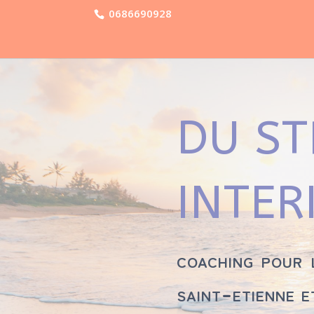
0686690928
DU ST
INTER
coaching pour 
saint-etienne e