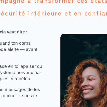
ompagne à transformer ces états
sécurité intérieure et en confi
la veut dire :
uand ton corps
de alerte — avant
ace en toi apaiser ou
 système nerveux par
ples et répétés
es messages de tes
s accueillir sans te