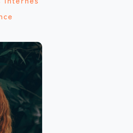
 internes
ance